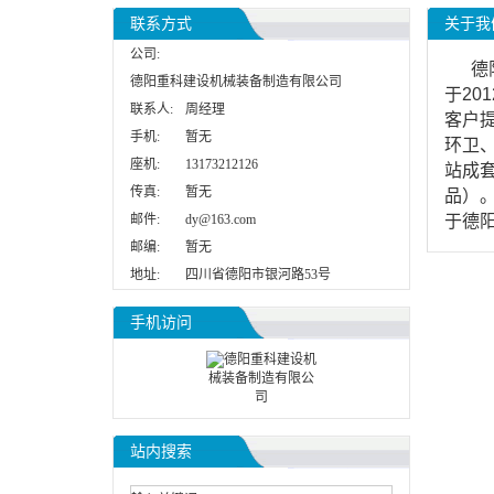
联系方式
关于我
公司:
德
德阳重科建设机械装备制造有限公司
于20
联系人:
周经理
客户
手机:
暂无
环卫
座机:
13173212126
站成
传真:
暂无
品）
邮件:
dy@163.com
于德
邮编:
暂无
地址:
四川省德阳市银河路53号
手机访问
站内搜索