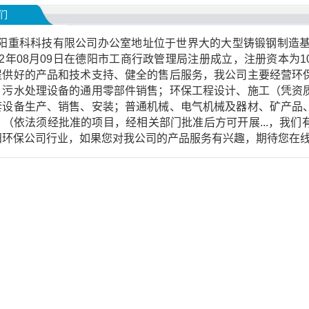
们
阳重科科技有限公司办公室地址位于世界大的大型铸锻钢制造基地-
12年08月09日在德阳市工商行政管理局注册成立，注册资本为1
提供好的产品和技术支持、健全的售后服务，我公司主要经营环
、污水处理设备的通用零部件销售；环保工程设计、施工（凭资
套设备生产、销售、安装；普通机械、电气机械及器材、矿产品
。（依法须经批准的项目，经相关部门批准后方可开展...，我
阳环保公司行业，如果您对我公司的产品服务有兴趣，期待您在