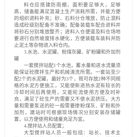
料仓应搭建防雨棚，面积要足够大，足够
高，储备能满足混凝土生产消耗所需，并能方便
的组织进料补充；砂、石料分仓堆放，防止混料
造成砼级别配备不准确；配备装载车配合进料并
将砂石分别堆放整齐；进料入仓便道及料仓场地
要进行自然坡度排水硬化，方便装载车装料并防
止泥土等杂物进入料仓内。
3.水池、水泥罐、粉煤灰罐、矿粉罐和外加剂
罐
一套搅拌站配1个水池，蓄水量和进水流量须
能保证砼搅拌生产和机械清洗所需。一套站至少
配2个的水泥罐，最好为3个，既可存放2种不同规
格的水泥方便施工，又能使新进热水泥有较长的
冷却时间后再使用，又能轮流使用方便及时补
充，满足了砼生产的需要又不使水泥挤压。大方
量和需要泵送的砼一般需要掺粉煤灰、矿粉和外
加剂，建站时可根据现场情况分别安装存储罐
置，以方便使用和储量充足为宜。
4.搅拌站人员配置；
大型搅拌站人员一般包括：站长、技术主